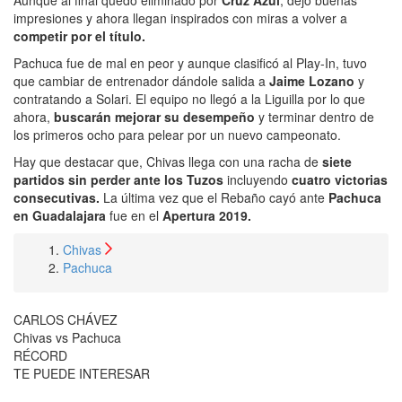
Aunque al final quedó eliminado por
Cruz Azul
, dejó buenas
impresiones y ahora llegan inspirados con miras a volver a
competir por el título.
Pachuca fue de mal en peor y aunque clasificó al Play-In, tuvo
que cambiar de entrenador dándole salida a
Jaime Lozano
y
contratando a Solari. El equipo no llegó a la Liguilla por lo que
ahora,
buscarán mejorar su desempeño
y terminar dentro de
los primeros ocho para pelear por un nuevo campeonato.
Hay que destacar que, Chivas llega con una racha de
siete
partidos sin perder ante los Tuzos
incluyendo
cuatro victorias
consecutivas.
La última vez que el Rebaño cayó ante
Pachuca
en Guadalajara
fue en el
Apertura 2019.
Chivas
Pachuca
CARLOS CHÁVEZ
Chivas vs Pachuca
RÉCORD
TE PUEDE INTERESAR