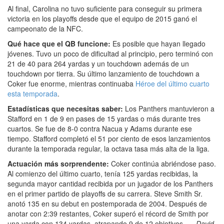
Al final, Carolina no tuvo suficiente para conseguir su primera
victoria en los playoffs desde que el equipo de 2015 ganó el
campeonato de la NFC.
Qué hace que el QB funcione:
Es posible que hayan llegado
jóvenes. Tuvo un poco de dificultad al principio, pero terminó con
21 de 40 para 264 yardas y un touchdown además de un
touchdown por tierra. Su último lanzamiento de touchdown a
Coker fue enorme, mientras continuaba
Héroe del último cuarto
esta temporada
.
Estadísticas que necesitas saber:
Los Panthers mantuvieron a
Stafford en 1 de 9 en pases de 15 yardas o más durante tres
cuartos. Se fue de 8-0 contra Nacua y Adams durante ese
tiempo. Stafford completó el 51 por ciento de esos lanzamientos
durante la temporada regular, la octava tasa más alta de la liga.
Actuación más sorprendente:
Coker continúa abriéndose paso.
Al comienzo del último cuarto, tenía 125 yardas recibidas, la
segunda mayor cantidad recibida por un jugador de los Panthers
en el primer partido de playoffs de su carrera. Steve Smith Sr.
anotó 135 en su debut en postemporada de 2004. Después de
anotar con 2:39 restantes, Coker superó el récord de Smith por
una yarda con 134 yardas, atrapando 9 de 12 objetivos.
— David