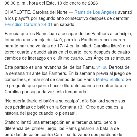
08:06 p. m., hora del Este, 10 de enero de 2026
CHARLOTTE, Carolina del Norte —
Rams de Los Ángeles
avanzó
a los playoffs por segundo año consecutivo después de derrotar
Periódico Carolina
34-31
en sábado.
Parecía que los Rams iban a escapar de los Panthers al principio,
tomando una ventaja de 14-0, pero los Panthers reaccionaron
para tomar una ventaja de 17-14 en la mitad. Carolina lideró en el
tercer cuarto y quedó atrás en el cuarto, pero después de cuatro
cambios de liderazgo en el último cuarto, Los Ángeles se impuso.
Este partido es una revancha del de los Rams.
31-28
Derrota de
la semana 13 ante los Panthers. En la semana previa al juego de
comodines, el mariscal de campo de los Rams
Mateo Stafford
Se
le preguntó qué quería hacer diferente cuando se enfrentara a
Carolina por segunda vez esta temporada.
“No quería tirarle el balón a su equipo”, dijo Stafford sobre sus
tres pérdidas de balón en la Semana 13. “Creo que esa es la
historia del juego cuando lo piensas”.
Stafford lanzó una intercepción en el tercer cuarto, pero a
diferencia del primer juego, los Rams ganaron la batalla de
pérdidas de balón contra Carolina, forzando dos pérdidas de