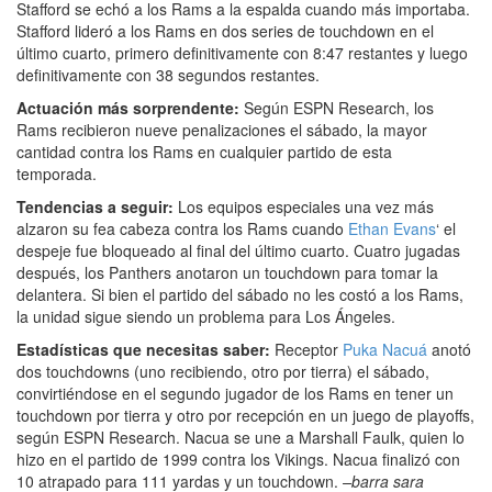
Stafford se echó a los Rams a la espalda cuando más importaba.
Stafford lideró a los Rams en dos series de touchdown en el
último cuarto, primero definitivamente con 8:47 restantes y luego
definitivamente con 38 segundos restantes.
Actuación más sorprendente:
Según ESPN Research, los
Rams recibieron nueve penalizaciones el sábado, la mayor
cantidad contra los Rams en cualquier partido de esta
temporada.
Tendencias a seguir:
Los equipos especiales una vez más
alzaron su fea cabeza contra los Rams cuando
Ethan Evans
‘ el
despeje fue bloqueado al final del último cuarto. Cuatro jugadas
después, los Panthers anotaron un touchdown para tomar la
delantera. Si bien el partido del sábado no les costó a los Rams,
la unidad sigue siendo un problema para Los Ángeles.
Estadísticas que necesitas saber:
Receptor
Puka Nacuá
anotó
dos touchdowns (uno recibiendo, otro por tierra) el sábado,
convirtiéndose en el segundo jugador de los Rams en tener un
touchdown por tierra y otro por recepción en un juego de playoffs,
según ESPN Research. Nacua se une a Marshall Faulk, quien lo
hizo en el partido de 1999 contra los Vikings. Nacua finalizó con
10
atrapado para 111 yardas y un touchdown.
–barra sara