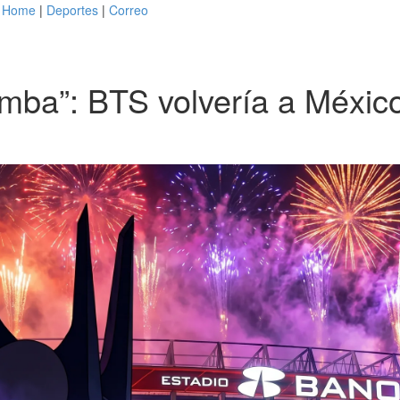
Home
|
Deportes
|
Correo
omba”: BTS volvería a Méxic