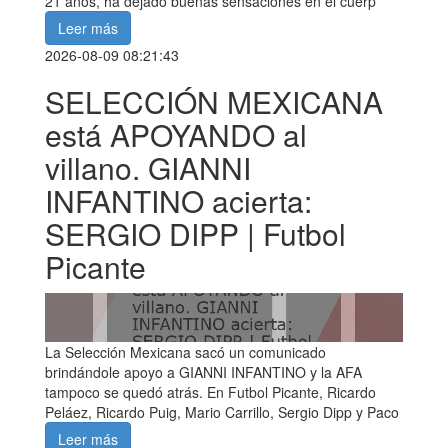
21 años, ha dejado buenas sensaciones en el cuerp
Leer más
2026-08-09 08:21:43
SELECCIÓN MEXICANA
está APOYANDO al
villano. GIANNI
INFANTINO acierta:
SERGIO DIPP | Futbol
Picante
La Selección Mexicana sacó un comunicado
brindándole apoyo a GIANNI INFANTINO y la AFA
tampoco se quedó atrás. En Futbol Picante, Ricardo
Peláez, Ricardo Puig, Mario Carrillo, Sergio Dipp y Paco
Leer más