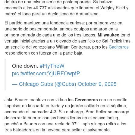
dentro de una misma serie de postemporada. Su batazo
encendió a los 40,737 aficionados que llenaron el Wrigley Field y
marcó el tono para un duelo lleno de dramatismo.
El partido mantuvo una tendencia curiosa: por primera vez en
una serie de postemporada, ambos equipos anotaron en la
primera entrada de cada uno de los tres juegos.
Milwaukee
tomó
ventaja inicial gracias a un elevado de sacrificio de Sal Frelick tras
un sencillo del venezolano William Contreras, pero los
Cachorros
respondieron con fuerza en la parte baja.
One down.
#FlyTheW
pic.twitter.com/YjURFOwptP
— Chicago Cubs (@Cubs)
October 9, 2025
Jake Bauers mantuvo con vida a los
Cerveceros
con un sencillo
impulsor en la cuarta entrada y un jonrón solitario en la séptima,
acercando el marcador 4-3. Sin embargo, Brad Keller se encargó
de cerrar la puerta: con las bases llenas en el octavo inning,
ponchó a Bauers con una recta de 97.1 mph y luego retiró a los
tres bateadores en la novena para sellar el salvamento.