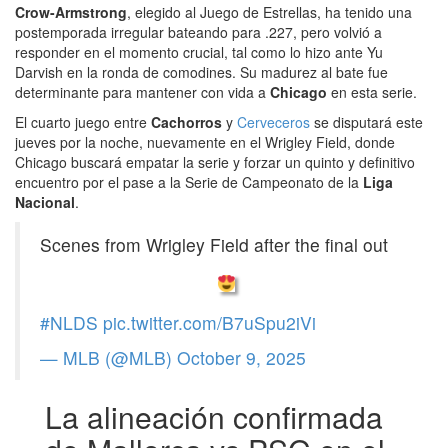
Crow-Armstrong
, elegido al Juego de Estrellas, ha tenido una
postemporada irregular bateando para .227, pero volvió a
responder en el momento crucial, tal como lo hizo ante Yu
Darvish en la ronda de comodines. Su madurez al bate fue
determinante para mantener con vida a
Chicago
en esta serie.
El cuarto juego entre
Cachorros
y
Cerveceros
se disputará este
jueves por la noche, nuevamente en el Wrigley Field, donde
Chicago buscará empatar la serie y forzar un quinto y definitivo
encuentro por el pase a la Serie de Campeonato de la
Liga
Nacional
.
Scenes from Wrigley Field after the final out
#NLDS
pic.twitter.com/B7uSpu2iVi
— MLB (@MLB)
October 9, 2025
La alineación confirmada