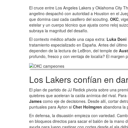
El cruce entre Los Angeles Lakers y Oklahoma City Th
angelino despachó con autoridad a Houston en el Jue
que domina casi cada casillero del scouting.
OKC
, vig
estelar y un cuerpo técnico que ajusta como reloj sui
subraya la magnitud del desafío.
El contexto médico añade una capa extra:
Luka Doni
tratamiento especializado en España. Antes del último 
dependen de la lectura de LeBron, del temple de
Aust
profundo, fresco y con ventaja de localía? El margen p
Los Lakers confían en dar
El plan de partido de JJ Redick pivota sobre una prem
quiebres que aceleran la caída anímica del rival. Par
James
como eje de decisiones. Desde allí, cortar de
puntuales para Ayton si
Chet Holmgren
abandona la p
En defensa, la disuasión empieza con variedad. Cambi
en bloqueos directos para sacar el balón de la mano 
ayuda para luego castigar con cortes desde el ala débi