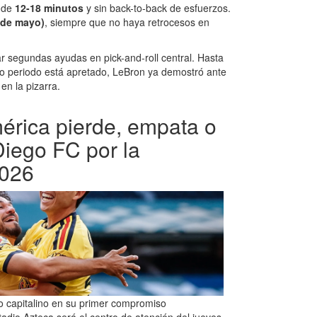
o de
12-18 minutos
y sin back-to-back de esfuerzos.
 de mayo)
, siempre que no haya retrocesos en
ar segundas ayudas en pick-and-roll central. Hasta
rto periodo está apretado, LeBron ya demostró ante
en la pizarra.
érica pierde, empata o
iego FC por la
026
co capitalino en su primer compromiso
tadio Azteca será el centro de atención del jueves