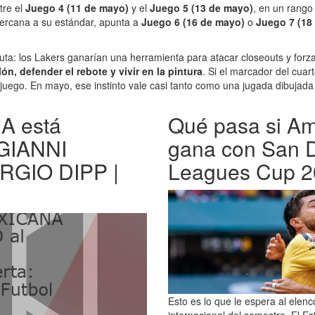
tre el
Juego 4 (11 de mayo)
y el
Juego 5 (13 de mayo)
, en un rang
cercana a su estándar, apunta a
Juego 6 (16 de mayo)
o
Juego 7 (18
muta: los Lakers ganarían una herramienta para atacar closeouts y forz
lón, defender el rebote y vivir en la pintura
. Si el marcador del cua
juego. En mayo, ese instinto vale casi tanto como una jugada dibujada 
 está
Qué pasa si Am
 GIANNI
gana con San D
ERGIO DIPP |
Leagues Cup 2
Esto es lo que le espera al elen
internacional del semestre. El Es