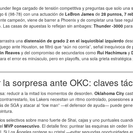
under llega cargado de tensión competitiva y preguntas que solo una s
go 6 (98-78) con una actuación de
LeBron James
de
28 puntos, 7 re
ente campeón, viene de barrer a Phoenix y de completar una fase regu
zo. Las casas de apuestas lo reflejan sin ambages:
Thunder -3000
para 
arrastra una
distensión de grado 2 en el isquiotibial izquierdo
desde
juego ante Houston, se filtró que “aún no corría”, señal inequívoca de
in Reaves
y del compromiso de secundarios como
Rui Hachimura
y
ara el error es minúsculo, pero en playoffs, una sola grieta estratégic
 la sorpresa ante OKC: claves tác
isa: reducir a la mitad los momentos de desorden.
Oklahoma City
cast
a contrarrestarlo, los Lakers necesitan un ritmo controlado, posesione
trás de SGA y atacar al “low man” —el defensor de ayuda— puede gener
intura.
os selectivos sobre mano fuerte de Shai, cajas y uno puntuales cuand
del
MVP consecutivo
. El detalle fino: puntear las esquinas sin ceder 
l. Si Los Ángeles protege su cristal —evitar segundas oportunidades es 