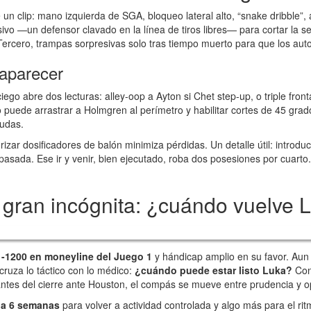
te un clip: mano izquierda de SGA, bloqueo lateral alto, “snake dribble”
ivo —un defensor clavado en la línea de tiros libres— para cortar la se
. Tercero, trampas sorpresivas solo tras tiempo muerto para que los a
aparecer
go abre dos lecturas: alley-oop a Ayton si Chet step-up, o triple fronta
ede arrastrar a Holmgren al perímetro y habilitar cortes de 45 grados
udas.
izar dosificadores de balón minimiza pérdidas. Un detalle útil: introduci
asada. Ese ir y venir, bien ejecutado, roba dos posesiones por cuarto
a gran incógnita: ¿cuándo vuelve 
-1200 en moneyline del Juego 1
y hándicap amplio en su favor. Aun 
ruza lo táctico con lo médico:
¿cuándo puede estar listo Luka?
Con
antes del cierre ante Houston, el compás se mueve entre prudencia y o
 a 6 semanas
para volver a actividad controlada y algo más para el rit