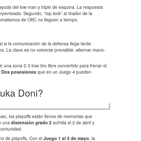
, ayuda del low man y triple de esquina. La respuesta
rpenteada. Segundo, “top lock” al tirador de la
utomatismos de OKC no lleguen a tiempo.
l si la comunicación de la defensa llega tarde.
. La clave es no volverse previsible: alternar mano-
r una zona 2-3 tras tiro libre convertido para frenar el
.
Dos posesiones
que en un Juego 4 pueden
Luka Doni?
así, los playoffs están llenos de memorias que
 una
distensión grado 2
sufrida el 2 de abril y
portunidad.
mo de playoffs. Con el
Juego 1 el 5 de mayo
, la