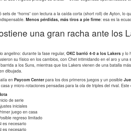
ets de “horns” con lectura a la caída corta (short roll) de Ayton, lo que
indispensable.
Menos pérdidas, más tiros a pie firme
: esa es la ecua
stiene una gran racha ante los L
o angelino: durante la fase regular,
OKC barrió 4-0 a los Lakers
y lo 
ieron su físico en los cambios, con Chet intimidando en el aro y una
 barrida a los Suns, mientras que los Lakers vienen de una batalla má
en dibujada.
calía en
Paycom Center
para los dos primeros juegos y un posible
Jue
sa y micro-rotaciones pensadas para la ola de triples del rival. Este es
Nota
nicio de serie
justes iniciales
rimer juego en casa
osible regreso limitado
i es necesario
i es necesario