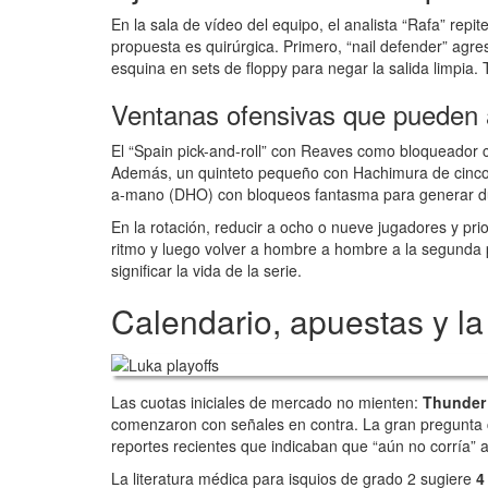
En la sala de vídeo del equipo, el analista “Rafa” repi
propuesta es quirúrgica. Primero, “nail defender” agres
esquina en sets de floppy para negar la salida limpia
Ventanas ofensivas que pueden 
El “Spain pick-and-roll” con Reaves como bloqueador cie
Además, un quinteto pequeño con Hachimura de cinco pu
a-mano (DHO) con bloqueos fantasma para generar d
En la rotación, reducir a ocho o nueve jugadores y prior
ritmo y luego volver a hombre a hombre a la segunda p
significar la vida de la serie.
Calendario, apuestas y l
Las cuotas iniciales de mercado no mienten:
Thunder 
comenzaron con señales en contra. La gran pregunta c
reportes recientes que indicaban que “aún no corría” 
La literatura médica para isquios de grado 2 sugiere
4