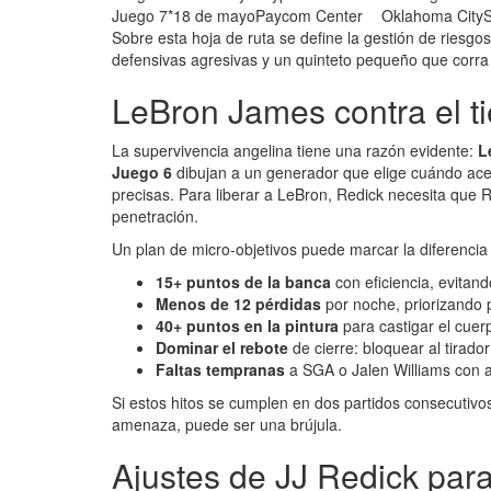
Juego 7*
18 de mayo
Paycom Center
Oklahoma City
S
Sobre esta hoja de ruta se define la gestión de riesgos
defensivas agresivas y un quinteto pequeño que corra a
LeBron James contra el t
La supervivencia angelina tiene una razón evidente:
L
Juego 6
dibujan a un generador que elige cuándo acel
precisas. Para liberar a LeBron, Redick necesita que
penetración.
Un plan de micro-objetivos puede marcar la diferenci
15+ puntos de la banca
con eficiencia, evitan
Menos de 12 pérdidas
por noche, priorizando 
40+ puntos en la pintura
para castigar el cuerpo
Dominar el rebote
de cierre: bloquear al tirador
Faltas tempranas
a SGA o Jalen Williams con a
Si estos hitos se cumplen en dos partidos consecutivos
amenaza, puede ser una brújula.
Ajustes de JJ Redick para