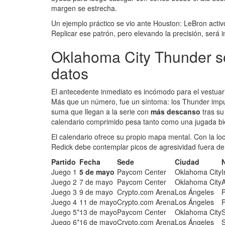
margen se estrecha.
Un ejemplo práctico se vio ante Houston: LeBron activó s
Replicar ese patrón, pero elevando la precisión, será 
Oklahoma City Thunder so
datos
El antecedente inmediato es incómodo para el vestuari
Más que un número, fue un síntoma: los Thunder impus
suma que llegan a la serie con
más descanso
tras su
calendario comprimido pesa tanto como una jugada bi
El calendario ofrece su propio mapa mental. Con la lo
Redick debe contemplar picos de agresividad fuera de ca
Partido
Fecha
Sede
Ciudad
Juego 1
5 de mayo
Paycom Center
Oklahoma City
I
Juego 2
7 de mayo
Paycom Center
Oklahoma City
A
Juego 3
9 de mayo
Crypto.com Arena
Los Ángeles
P
Juego 4
11 de mayo
Crypto.com Arena
Los Ángeles
P
Juego 5*
13 de mayo
Paycom Center
Oklahoma City
S
Juego 6*
16 de mayo
Crypto.com Arena
Los Ángeles
S