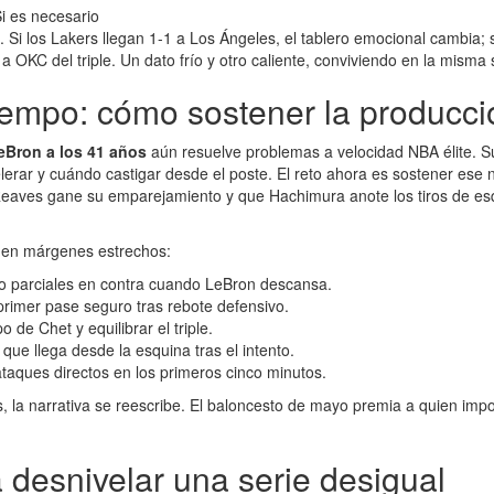
i es necesario
. Si los Lakers llegan 1-1 a Los Ángeles, el tablero emocional cambia; s
 OKC del triple. Un dato frío y otro caliente, conviviendo en la misma 
iempo: cómo sostener la producci
eBron a los 41 años
aún resuelve problemas a velocidad NBA élite. Su
erar y cuándo castigar desde el poste. El reto ahora es sostener ese 
 Reaves gane su emparejamiento y que Hachimura anote los tiros de es
a en márgenes estrechos:
do parciales en contra cuando LeBron descansa.
primer pase seguro tras rebote defensivo.
 de Chet y equilibrar el triple.
 que llega desde la esquina tras el intento.
taques directos en los primeros cinco minutos.
, la narrativa se reescribe. El baloncesto de mayo premia a quien impo
 desnivelar una serie desigual