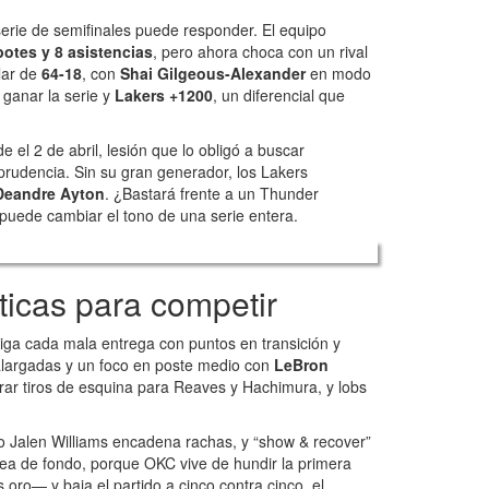
erie de semifinales puede responder. El equipo
botes y 8 asistencias
, pero ahora choca con un rival
lar de
64-18
, con
Shai Gilgeous-Alexander
en modo
ganar la serie y
Lakers +1200
, un diferencial que
 el 2 de abril, lesión que lo obligó a buscar
 prudencia. Sin su gran generador, los Lakers
Deandre Ayton
. ¿Bastará frente a un Thunder
a puede cambiar el tono de una serie entera.
ticas para competir
iga cada mala entrega con puntos en transición y
s alargadas y un foco en poste medio con
LeBron
ar tiros de esquina para Reaves y Hachimura, y lobs
o Jalen Williams encadena rachas, y “show & recover”
línea de fondo, porque OKC vive de hundir la primera
oro— y baja el partido a cinco contra cinco, el