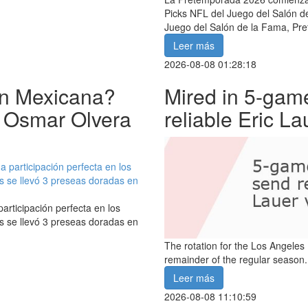
Picks NFL del Juego del Salón d
Juego del Salón de la Fama, Pr
Leer más
2026-08-08 01:28:18
ión Mexicana?
Mired in 5-gam
, Osmar Olvera
reliable Eric L
rticipación perfecta en los
 se llevó 3 preseas doradas en
The rotation for the Los Angeles
remainder of the regular season.
Leer más
2026-08-08 11:10:59