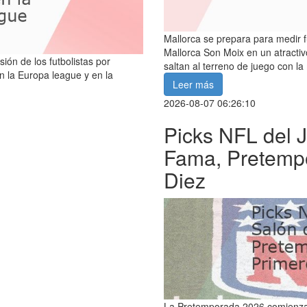
Mallorca se prepara para medir f
Mallorca Son Moix en un atracti
ón de los futbolistas por
saltan al terreno de juego con la
n la Europa league y en la
Leer más
2026-08-07 06:26:10
Picks NFL del J
Fama, Pretempo
Diez
La Pretemporada 2026 comienza: 