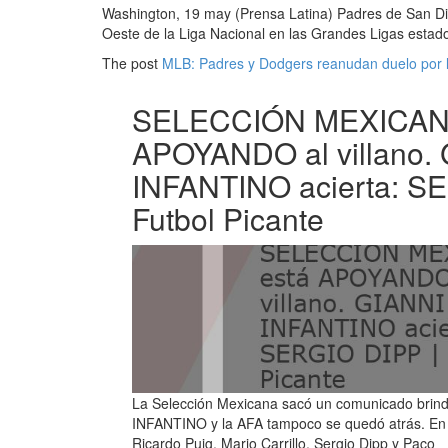
Washington, 19 may (Prensa Latina) Padres de San Die
Oeste de la Liga Nacional en las Grandes Ligas esta
The post
MLB: Padres y Dodgers reanudan duelo por l
SELECCIÓN MEXICANA
APOYANDO al villano.
INFANTINO acierta: S
Futbol Picante
La Selección Mexicana sacó un comunicado brin
INFANTINO y la AFA tampoco se quedó atrás. En F
Ricardo Puig, Mario Carrillo, Sergio Dipp y Paco