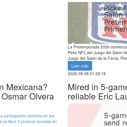
La Pretemporada 2026 comienza: 
Picks NFL del Juego del Salón d
Juego del Salón de la Fama, Pr
Leer más
2026-08-08 01:28:18
ión Mexicana?
Mired in 5-gam
, Osmar Olvera
reliable Eric L