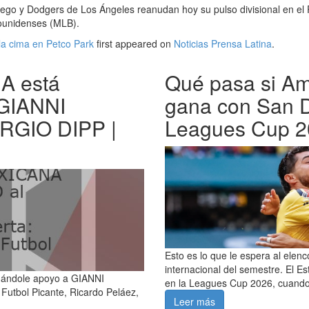
go y Dodgers de Los Ángeles reanudan hoy su pulso divisional en el Pe
dounidenses (MLB).
a cima en Petco Park
first appeared on
Noticias Prensa Latina
.
 está
Qué pasa si Am
 GIANNI
gana con San D
ERGIO DIPP |
Leagues Cup 2
Esto es lo que le espera al elen
internacional del semestre. El Es
dándole apoyo a GIANNI
en la Leagues Cup 2026, cuando
utbol Picante, Ricardo Peláez,
Leer más