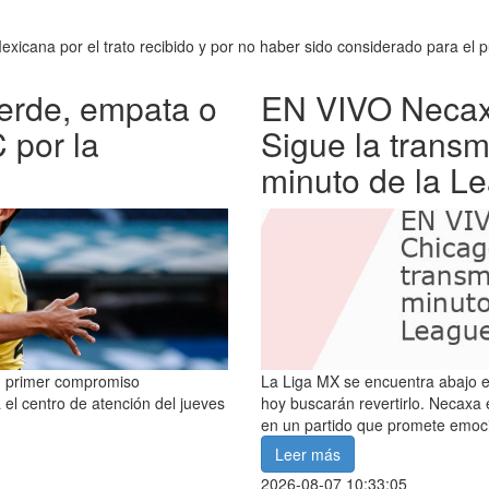
cana por el trato recibido y por no haber sido considerado para el pues
erde, empata o
EN VIVO Necaxa
 por la
Sigue la transm
minuto de la L
su primer compromiso
La Liga MX se encuentra abajo e
 el centro de atención del jueves
hoy buscarán revertirlo. Necaxa
en un partido que promete emoc
Leer más
2026-08-07 10:33:05