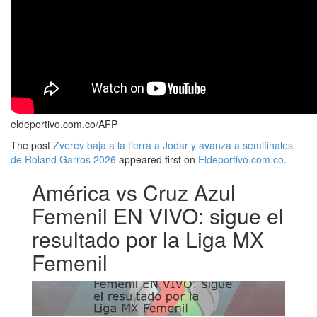
eldeportivo.com.co/AFP
The post
Zverev baja a la tierra a Jódar y avanza a semifinales
de Roland Garros 2026
appeared first on
Eldeportivo.com.co
.
América vs Cruz Azul
Femenil EN VIVO: sigue el
resultado por la Liga MX
Femenil