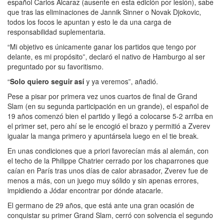
español Carlos Alcaraz (ausente en esta edición por lesión), sabe
que tras las eliminaciones de Jannik Sinner o Novak Djokovic,
todos los focos le apuntan y esto le da una carga de
responsabilidad suplementaria.
“Mi objetivo es únicamente ganar los partidos que tengo por
delante, es mi propósito”, declaró el nativo de Hamburgo al ser
preguntado por su favoritismo.
“
Solo quiero seguir así
y ya veremos”, añadió.
Pese a pisar por primera vez unos cuartos de final de Grand
Slam (en su segunda participación en un grande), el español de
19 años comenzó bien el partido y llegó a colocarse 5-2 arriba en
el primer set, pero ahí se le encogió el brazo y permitió a Zverev
igualar la manga primero y apuntársela luego en el tie break.
En unas condiciones que a priori favorecían más al alemán, con
el techo de la Philippe Chatrier cerrado por los chaparrones que
caían en París tras unos días de calor abrasador, Zverev fue de
menos a más, con un juego muy sólido y sin apenas errores,
impidiendo a Jódar encontrar por dónde atacarle.
El germano de 29 años, que está ante una gran ocasión de
conquistar su primer Grand Slam, cerró con solvencia el segundo