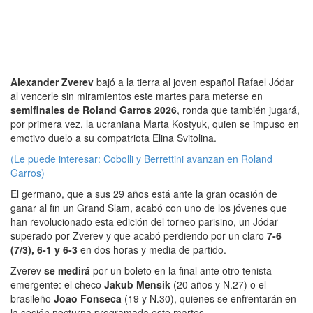
Alexander Zverev
bajó a la tierra al joven español Rafael Jódar
al vencerle sin miramientos este martes para meterse en
semifinales de Roland Garros 2026
, ronda que también jugará,
por primera vez, la ucraniana Marta Kostyuk, quien se impuso en
emotivo duelo a su compatriota Elina Svitolina.
(Le puede interesar: Cobolli y Berrettini avanzan en Roland
Garros)
El germano, que a sus 29 años está ante la gran ocasión de
ganar al fin un Grand Slam, acabó con uno de los jóvenes que
han revolucionado esta edición del torneo parisino, un Jódar
superado por Zverev y que acabó perdiendo por un claro
7-6
(7/3), 6-1 y 6-3
en dos horas y media de partido.
Zverev
se medirá
por un boleto en la final ante otro tenista
emergente: el checo
Jakub Mensik
(20 años y N.27) o el
brasileño
Joao Fonseca
(19 y N.30), quienes se enfrentarán en
la sesión nocturna programada este martes.