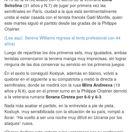
Svitolina
(31 años y N.7) de jugar por primera vez las
semifinales en París, ciudad a la que está sentimentalmente
unida al estar casada con el tenista francés Gaël Monfils, quien
este martes siguió el partido desde las gradas de la Philippe
Chatrier.
(Lea aquí: Serena Williams regresa al tenis profesional con 44
años)
Luego de repartirse los dos primeros sets, muy igualados, ambas
tenistas comenzaron la tercera manga muy imprecisas, sin lograr
ninguna de las dos conservar su servicio en los primeros juegos.
En el sexto lo consiguió Kostyuk, además en blanco, volvió a
quebrar en el siguiente a su compatriota y metió la directa a
semifinales, donde se medirá con la rusa
Mirra Andreeva
(19
años y N.8), que en el primer turno en la Philippe Chatrier derrotó
a la veterana rumana
Sorana Cirstea por 6-0 y 6-3
.
Nada más acabar el partido, en la entrevista a pie de pista,
Kostuyk, muy sensibilizada con la situación de su país, rompió a
llorar: “Ha vuelto a ser una noche muy difícil en Ucrania por los
ataques” rusos.
“Quiero dedicar esta victoria a los ucranianos por su resiliencia”