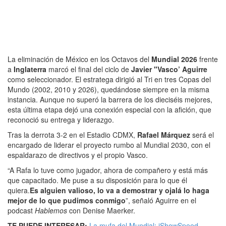
La eliminación de México en los Octavos del
Mundial 2026
frente
a
Inglaterra
marcó el final del ciclo de
Javier
"
Vasco’ Aguirre
como seleccionador. El estratega dirigió al Tri en tres Copas del
Mundo (2002, 2010 y 2026), quedándose siempre en la misma
instancia. Aunque no superó la barrera de los dieciséis mejores,
esta última etapa dejó una conexión especial con la afición, que
reconoció su entrega y liderazgo.
Tras la derrota 3-2 en el Estadio CDMX,
Rafael Márquez
será el
encargado de liderar el proyecto rumbo al Mundial 2030, con el
espaldarazo de directivos y el propio Vasco.
“A Rafa lo tuve como jugador, ahora de compañero y está más
que capacitado. Me puse a su disposición para lo que él
quiera.
Es alguien valioso, lo va a demostrar y ojalá lo haga
mejor de lo que pudimos conmigo
”, señaló Aguirre en el
podcast
Hablemos
con Denise Maerker.
TE PUEDE INTERESAR:
La mufa del Mundial: iShowSpeed