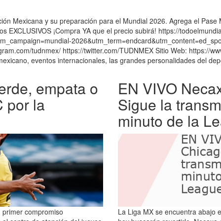
cción Mexicana y su preparación para el Mundial 2026. Agrega el Pase M
idos EXCLUSIVOS ¡Compra YA que el precio subirá! https://todoelmundi
m_campaign=mundial-2026&utm_term=endcard&utm_content=ed_sports
agram.com/tudnmex/ https://twitter.com/TUDNMEX Sitio Web: https://w
 mexicano, eventos internacionales, las grandes personalidades del de
erde, empata o
EN VIVO Necaxa
 por la
Sigue la transm
minuto de la L
su primer compromiso
La Liga MX se encuentra abajo e