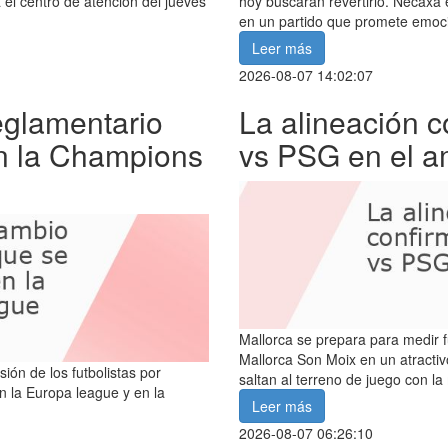
 el centro de atención del jueves
hoy buscarán revertirlo. Necaxa
en un partido que promete emoc
Leer más
2026-08-07 14:02:07
eglamentario
La alineación 
n la Champions
vs PSG en el a
Mallorca se prepara para medir f
Mallorca Son Moix en un atracti
ón de los futbolistas por
saltan al terreno de juego con la
n la Europa league y en la
Leer más
2026-08-07 06:26:10