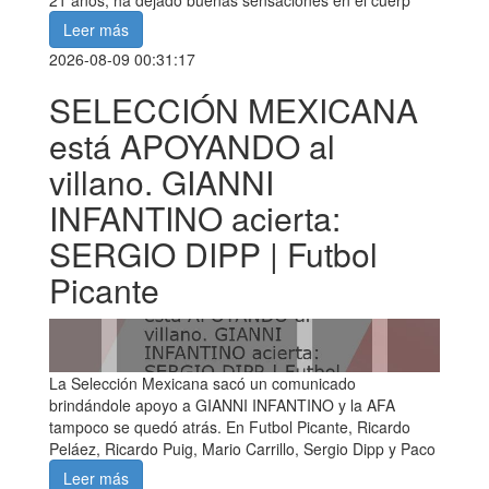
21 años, ha dejado buenas sensaciones en el cuerp
Leer más
2026-08-09 00:31:17
SELECCIÓN MEXICANA
está APOYANDO al
villano. GIANNI
INFANTINO acierta:
SERGIO DIPP | Futbol
Picante
La Selección Mexicana sacó un comunicado
brindándole apoyo a GIANNI INFANTINO y la AFA
tampoco se quedó atrás. En Futbol Picante, Ricardo
Peláez, Ricardo Puig, Mario Carrillo, Sergio Dipp y Paco
Leer más