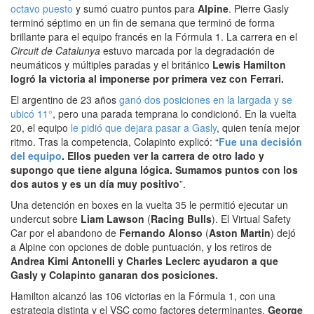
octavo puesto
y sumó cuatro puntos para
Alpine
. Pierre Gasly
terminó séptimo en un fin de semana que terminó de forma
brillante para el equipo francés en la Fórmula 1. La carrera en el
Circuit de Catalunya
estuvo marcada por la degradación de
neumáticos y múltiples paradas y el británico
Lewis Hamilton
logró la victoria al imponerse por primera vez con Ferrari.
El argentino de 23 años
ganó dos posiciones en la largada y se
ubicó 11°
, pero una parada temprana lo condicionó. En la vuelta
20, el equipo
le pidió que dejara pasar a Gasly
, quien tenía mejor
ritmo. Tras la competencia, Colapinto explicó: “
Fue una decisión
del equipo
. Ellos pueden ver la carrera de otro lado y
supongo que tiene alguna lógica. Sumamos puntos con los
dos autos y es un día muy positivo
”.
Una detención en boxes en la vuelta 35 le permitió ejecutar un
undercut sobre
Liam Lawson
(
Racing Bulls
). El Virtual Safety
Car por el abandono de
Fernando Alonso
(
Aston Martin
) dejó
a Alpine con opciones de doble puntuación, y los retiros de
Andrea Kimi Antonelli y Charles Leclerc ayudaron a que
Gasly y Colapinto ganaran dos posiciones.
Hamilton alcanzó las 106 victorias en la Fórmula 1, con una
estrategia distinta y el VSC como factores determinantes.
George