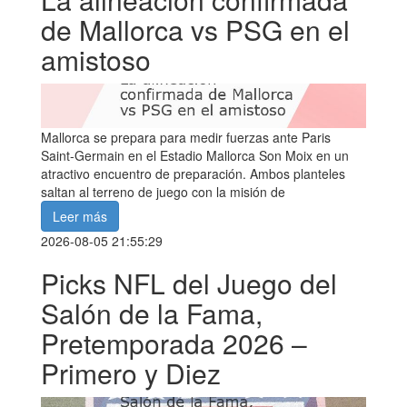
de Mallorca vs PSG en el
amistoso
Mallorca se prepara para medir fuerzas ante Paris
Saint-Germain en el Estadio Mallorca Son Moix en un
atractivo encuentro de preparación. Ambos planteles
saltan al terreno de juego con la misión de
Leer más
2026-08-05 21:55:29
Picks NFL del Juego del
Salón de la Fama,
Pretemporada 2026 –
Primero y Diez