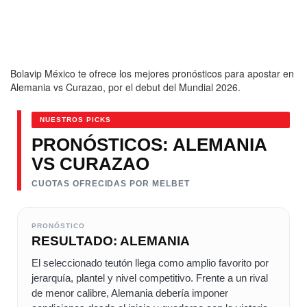
Bolavip México te ofrece los mejores pronósticos para apostar en
Alemania vs Curazao, por el debut del Mundial 2026.
NUESTROS PICKS
PRONÓSTICOS: ALEMANIA
VS CURAZAO
CUOTAS OFRECIDAS POR MELBET
PRONÓSTICO
RESULTADO: ALEMANIA
El seleccionado teutón llega como amplio favorito por
jerarquía, plantel y nivel competitivo. Frente a un rival
de menor calibre, Alemania debería imponer