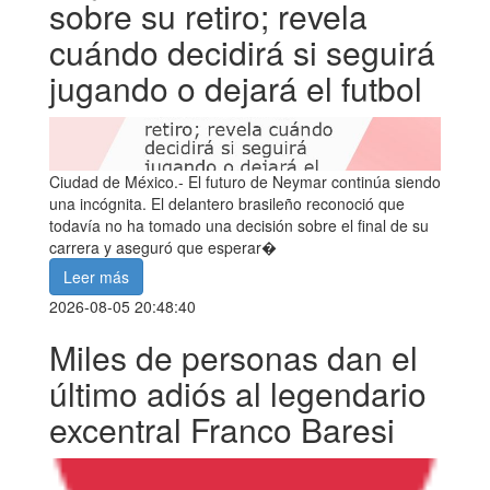
sobre su retiro; revela
cuándo decidirá si seguirá
jugando o dejará el futbol
Ciudad de México.- El futuro de Neymar continúa siendo
una incógnita. El delantero brasileño reconoció que
todavía no ha tomado una decisión sobre el final de su
carrera y aseguró que esperar�
Leer más
2026-08-05 20:48:40
Miles de personas dan el
último adiós al legendario
excentral Franco Baresi