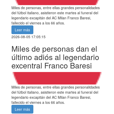
Miles de personas, entre ellas grandes personalidades
del fútbol italiano, asistieron este martes al funeral del
legendario excapitán del AC Milan Franco Baresi,
fallecido el viernes a los 66 años.
Leer más
2026-08-05 17:05:15
Miles de personas dan el
último adiós al legendario
excentral Franco Baresi
Miles de personas, entre ellas grandes personalidades
del fútbol italiano, asistieron este martes al funeral del
legendario excapitán del AC Milan Franco Baresi,
fallecido el viernes a los 66 años.
Leer más