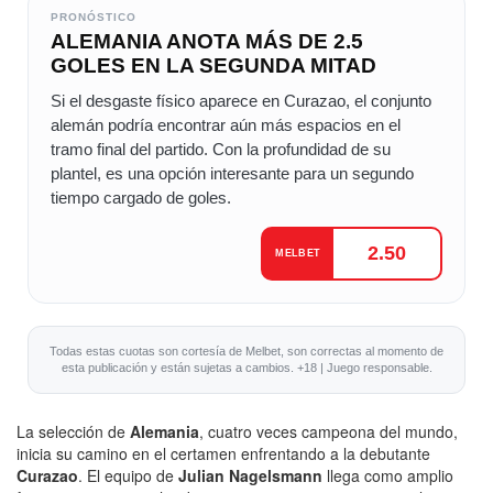
PRONÓSTICO
ALEMANIA ANOTA MÁS DE 2.5
GOLES EN LA SEGUNDA MITAD
Si el desgaste físico aparece en Curazao, el conjunto
alemán podría encontrar aún más espacios en el
tramo final del partido. Con la profundidad de su
plantel, es una opción interesante para un segundo
tiempo cargado de goles.
2.50
MELBET
Todas estas cuotas son cortesía de Melbet, son correctas al momento de
esta publicación y están sujetas a cambios. +18 | Juego responsable.
La selección de
Alemania
, cuatro veces campeona del mundo,
inicia su camino en el certamen enfrentando a la debutante
Curazao
. El equipo de
Julian Nagelsmann
llega como amplio