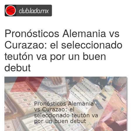
Pronósticos Alemania vs
Curazao: el seleccionado
teutón va por un buen
debut