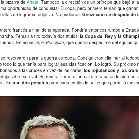
 la pizarra de
Arteta
. Tampoco la dirección de un príncipe que bajó a l
última oportunidad de conquistar Europa, pero primero tenían que ganar
orillas de lograr su objetivo. No pudieron.
Griezmann se despide de s
elantero francés a final de temporada. Pondría entonces rumbo a Estados
rcha. Tenían a tiro todavía dos títulos: l
a Copa del Rey y la Champ
sueños. En especial, el
Principito
, que quería despedirse del equipo q
 se reservaron para la guerra europea. Consiguieron eliminar al todo
io todo lo que tenía para lograr esa clasificación. Lo logró. Su próximo 
bonados a las cruces en vez de las caras,
los rojiblancos y los
Gun
aja sobre su rival. Se neutralizaron el uno al otro a base de piernas,
tra. Fueron
dos penaltis
para cada equipo lo único que permitió mover