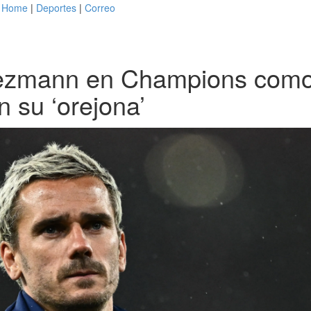
Home
|
Deportes
|
Correo
riezmann en Champions como 
n su ‘orejona’