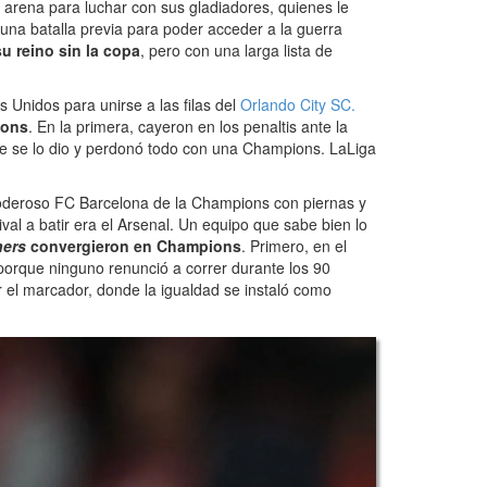
a arena para luchar con sus gladiadores, quienes le
 una batalla previa para poder acceder a la guerra
u reino sin la copa
, pero con una larga lista de
 Unidos para unirse a las filas del
Orlando City SC.
ions
. En la primera, cayeron en los penaltis ante la
ue se lo dio y perdonó todo con una Champions. LaLiga
poderoso FC Barcelona de la Champions con piernas y
rival a batir era el Arsenal. Un equipo que sabe bien lo
ners
convergieron en Champions
. Primero, en el
 porque ninguno renunció a correr durante los 90
 el marcador, donde la igualdad se instaló como