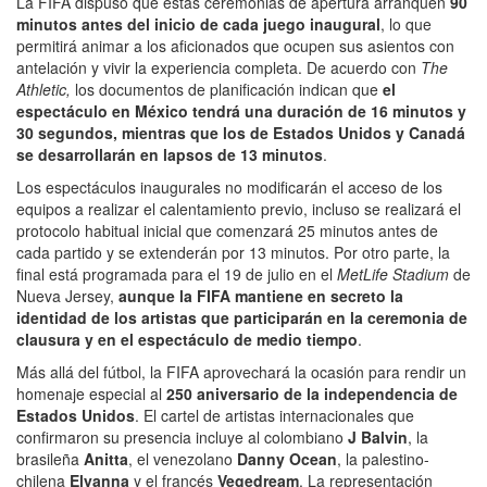
La FIFA dispuso que estas ceremonias de apertura arranquen
90
minutos antes del inicio de cada juego inaugural
, lo que
permitirá animar a los aficionados que ocupen sus asientos con
antelación y vivir la experiencia completa. De acuerdo con
The
Athletic,
los documentos de planificación indican que
el
espectáculo en México tendrá una duración de 16 minutos y
30 segundos, mientras que los de Estados Unidos y Canadá
se desarrollarán en lapsos de 13 minutos
.
Los espectáculos inaugurales no modificarán el acceso de los
equipos a realizar el calentamiento previo, incluso se realizará el
protocolo habitual inicial que comenzará 25 minutos antes de
cada partido y se extenderán por 13 minutos. Por otro parte, la
final está programada para el 19 de julio en el
MetLife Stadium
de
Nueva Jersey,
aunque la FIFA mantiene en secreto la
identidad de los artistas que participarán en la ceremonia de
clausura y en el espectáculo de medio tiempo
.
Más allá del fútbol, la FIFA aprovechará la ocasión para rendir un
homenaje especial al
250 aniversario de la independencia de
Estados Unidos
. El cartel de artistas internacionales que
confirmaron su presencia incluye al colombiano
J Balvin
, la
brasileña
Anitta
, el venezolano
Danny Ocean
, la palestino-
chilena
Elyanna
y el francés
Vegedream
. La representación