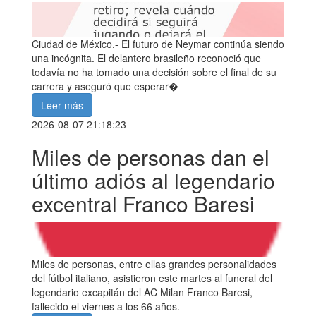
Ciudad de México.- El futuro de Neymar continúa siendo
una incógnita. El delantero brasileño reconoció que
todavía no ha tomado una decisión sobre el final de su
carrera y aseguró que esperar�
Leer más
2026-08-07 21:18:23
Miles de personas dan el
último adiós al legendario
excentral Franco Baresi
Miles de personas, entre ellas grandes personalidades
del fútbol italiano, asistieron este martes al funeral del
legendario excapitán del AC Milan Franco Baresi,
fallecido el viernes a los 66 años.