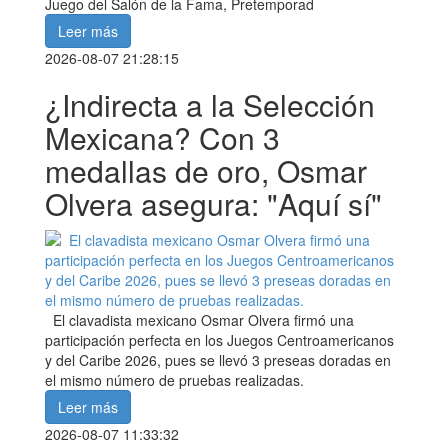
Juego del Salón de la Fama, Pretemporad
Leer más
2026-08-07 21:28:15
¿Indirecta a la Selección
Mexicana? Con 3
medallas de oro, Osmar
Olvera asegura: "Aquí sí"
El clavadista mexicano Osmar Olvera firmó una
participación perfecta en los Juegos Centroamericanos
y del Caribe 2026, pues se llevó 3 preseas doradas en
el mismo número de pruebas realizadas.
Leer más
2026-08-07 11:33:32