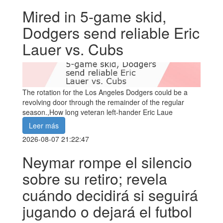
Mired in 5-game skid,
Dodgers send reliable Eric
Lauer vs. Cubs
The rotation for the Los Angeles Dodgers could be a
revolving door through the remainder of the regular
season.,How long veteran left-hander Eric Laue
Leer más
2026-08-07 21:22:47
Neymar rompe el silencio
sobre su retiro; revela
cuándo decidirá si seguirá
jugando o dejará el futbol