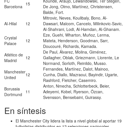
FC
Koundé, Araujo, Lewandowski, Ter Stegen,
15
Barcelona
De Jong, Olmo, Martínez, Christensen,
Balde, Fort.
Mitrovic, Neves, Koulibaly, Bono, Al-
Al-Hilal
12
Dawsari, Malcom, Cancelo, Milinkovic-Savic,
Al-Shahrani, Lodi, Al-Hamdan, Al-Ghanam.
Eze, Guehi, Wharton, Muñoz, Lerma,
Crystal
12
Mateta, Henderson, Goodman, Sarr,
Palace
Doucouré, Richards, Kamada.
De Paul, Álvarez, Molina, Giménez,
Atlético de
12
Gallagher, Oblak, Griezmann, Llorente, Le
Madrid
Normand, Sorloth, Reinildo, Musso.
Fernandes, Martínez, Dalot, Mainoo,
Manchester
12
Cunha, Diallo, Mazraoui, Bayindir, Ugarte,
United
Rashford, Fletcher, Casemiro.
Anton, Nmecha, Schlotterbeck, Beier,
Borussia
11
Adeyemi, Kobel, Ryerson, Özcan,
Dortmund
Svensson, Bensebaini, Guirassy.
En síntesis
El Manchester City lidera la lista a nivel global al aportar 19
futbolistas distribuidos en 12 selecciones nacionales