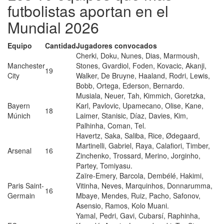
futbolistas aportan en el
Mundial 2026
Equipo
Cantidad
Jugadores convocados
Cherki, Doku, Nunes, Dias, Marmoush,
Manchester
Stones, Gvardiol, Foden, Kovacic, Akanji,
19
City
Walker, De Bruyne, Haaland, Rodri, Lewis,
Bobb, Ortega, Ederson, Bernardo.
Musiala, Neuer, Tah, Kimmich, Goretzka,
Bayern
Karl, Pavlovic, Upamecano, Olise, Kane,
18
Múnich
Laimer, Stanisic, Díaz, Davies, Kim,
Palhinha, Coman, Tel.
Havertz, Saka, Saliba, Rice, Ødegaard,
Martinelli, Gabriel, Raya, Calafiori, Timber,
Arsenal
16
Zinchenko, Trossard, Merino, Jorginho,
Partey, Tomiyasu.
Zaïre-Emery, Barcola, Dembélé, Hakimi,
Paris Saint-
Vitinha, Neves, Marquinhos, Donnarumma,
16
Germain
Mbaye, Mendes, Ruiz, Pacho, Safonov,
Asensio, Ramos, Kolo Muani.
Yamal, Pedri, Gavi, Cubarsí, Raphinha,