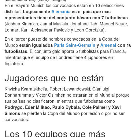
En el Bayern Múnich los convocados están en 10 selecciones
distintas.
Lógicamente
Alemania
es el país que más
representantes tiene del conjunto bávaro con 7 futbolistas
(Joshua Kimmich, Jamal Musiala, Jonathan Tah, Manuel Neuer,
Lennart Karl, Aleksandar Pavlovic y Leon Goretzka).
En el tercer puesto de nombres convocados en la Copa del
Mundo
están igualados
París Saint-Germain
y
Arsenal
con 16
futbolistas
. El conjunto galo aporta 5 futbolistas para Francia,
mientras que el equipo de Londres tiene 4 jugadores en
Inglaterra.
Jugadores que no están
Khvicha Kvaratskhelia, Robert Lewandowski, Gianluigi
Donnarumma y Victor Osimhen no estarán en el Mundial porque
sus países no clasificaron, mientras que futbolistas como
Rodrygo, Éder Militao, Paulo Dybala, Cole Palmer y Xavi
Simons
se pierden la Copa del Mundo por lesión o por no ser
convocados.
Los 10 equipos que más